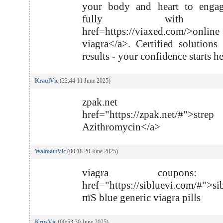
your body and heart to enga
fully with
href=https://viaxed.com/>online
viagra</a>. Certified solutions 
results - your confidence starts he
KraulVic
(22:44 11 June 2025)
zpak.net
href="https://zpak.net/#">strep
Azithromycin</a>
WalmartVic
(00:18 20 June 2025)
viagra coupons
href="https://sibluevi.com/#">s
пїЅ blue generic viagra pills
KrusVic
(00:53 30 June 2025)