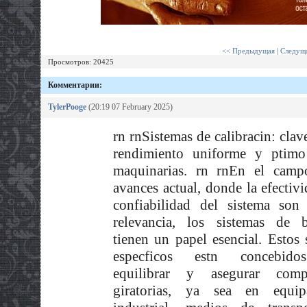
<< Предыдущая
|
Следуща
Просмотров: 20425
Комментарии:
TylerPooge
(20:19 07 February 2025)
rn rnSistemas de calibracin: clav
rendimiento uniforme y ptimo
maquinarias. rn rnEn el camp
avances actual, donde la efectivi
confiabilidad del sistema son
relevancia, los sistemas de b
tienen un papel esencial. Estos 
especficos estn concebido
equilibrar y asegurar comp
giratorias, ya sea en equip