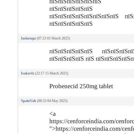
пїЅпїЅпїЅпїЅпїЅпїЅ п
пїЅпїЅпїЅпїЅпїЅ
пїЅпїЅпїЅпїЅпїЅпїЅпїЅпїЅ пї
пїЅпїЅпїЅпїЅпїЅ
Iarioraqu
(07:23 03 March 2025)
пїЅпїЅпїЅпїЅпїЅ пїЅпїЅпїЅпї
пїЅпїЅпїЅпїЅ пїЅ пїЅпїЅпїЅпїЅп
Isakovfz
(22:17 15 March 2025)
Probenecid 250mg tablet
SpainVab
(00:53 04 May 2025)
<a href
https://cenforceindia.com/cenfor
">https://cenforceindia.com/cenf