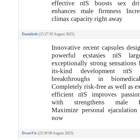
effective пїЅ boosts sex dr
enhances male firmness Incre
climax capacity right away
Danielrob
(15:27 05 August 2025)
Innovative recent capsules desi
powerful ecstasies пїЅ lar
exceptionally strong sensations F
its-kind development пїЅ 
breakthroughs in biomedica
Completely risk-free as well as e
efficient пїЅ improves passio
with strengthens male fi
Maximize personal ejaculation
now
DvoreVic
(23:39 09 August 2025)