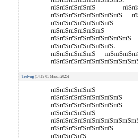
пїЅпїЅпїЅпїЅпїЅ пїЅпїЅ
пїЅпїЅпїЅпїЅпїЅпїЅпїЅпїЅ пї
пїЅпїЅпїЅпїЅпїЅпїЅпїЅ 
пїЅпїЅпїЅпїЅпїЅпїЅ
пїЅпїЅпїЅпїЅпїЅпїЅпїЅпїЅпїЅ
пїЅпїЅпїЅпїЅпїЅпїЅпїЅ.
пїЅпїЅпїЅпїЅпїЅ пїЅпїЅпїЅпї
пїЅпїЅпїЅпїЅпїЅпїЅпїЅпїЅпїЅпї
Trefvug
(14:19 01 March 2025)
пїЅпїЅпїЅпїЅпїЅ
пїЅпїЅпїЅпїЅпїЅпїЅпїЅп
пїЅпїЅпїЅпїЅпїЅпїЅпїЅпїЅ
пїЅпїЅпїЅпїЅпїЅ
пїЅпїЅпїЅпїЅпїЅпїЅпїЅпїЅпїЅ
пїЅпїЅпїЅпїЅпїЅпїЅпї
пїЅпїЅпїЅпїЅ