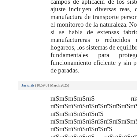
campos de aplicacin de los sis
ajuste incluyen diversas reas, 
manufactura de transporte person
el monitoreo de la naturaleza. No
si se habla de extensas fabri
manufactureras o reducidos e
hogareos, los sistemas de equilib
fundamentales para prote
funcionamiento eficiente y sin p
de paradas.
Jariorilz
(10:59 01 March 2025)
пїЅпїЅпїЅпїЅпїЅ пїЅп
пїЅпїЅпїЅпїЅпїЅпїЅпїЅпїЅпїЅпї
пїЅпїЅпїЅпїЅпїЅпїЅ
пїЅпїЅпїЅпїЅпїЅпїЅпїЅпїЅпїЅпї
пїЅпїЅпїЅпїЅпїЅпїЅпїЅ
пїЅпїЅпїЅпїЅпїЅ пїЅпїЅпїЅпї