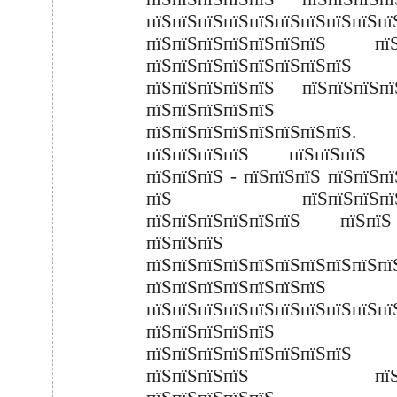
пїЅпїЅпїЅпїЅпїЅпїЅпїЅпїЅпїЅпї
пїЅпїЅпїЅпїЅпїЅпїЅпїЅ пїЅ
пїЅпїЅпїЅпїЅпїЅпїЅпїЅпїЅ
пїЅпїЅпїЅпїЅпїЅ пїЅпїЅпїЅпї
пїЅпїЅпїЅпїЅпїЅ
пїЅпїЅпїЅпїЅпїЅпїЅпїЅпїЅ.
пїЅпїЅпїЅпїЅ пїЅпїЅпїЅ 
пїЅпїЅпїЅ - пїЅпїЅпїЅ пїЅпїЅп
пїЅ пїЅпїЅпїЅпїЅп
пїЅпїЅпїЅпїЅпїЅпїЅ пїЅп
пїЅпїЅпїЅ
пїЅпїЅпїЅпїЅпїЅпїЅпїЅпїЅпїЅпї
пїЅпїЅпїЅпїЅпїЅпїЅпїЅ
пїЅпїЅпїЅпїЅпїЅпїЅпїЅпїЅпїЅпї
пїЅпїЅпїЅпїЅпїЅ
пїЅпїЅпїЅпїЅпїЅпїЅпїЅ
пїЅпїЅпїЅпїЅ пїЅпї