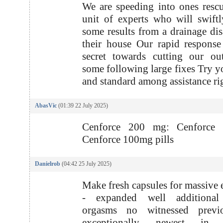
We are speeding into ones resc
unit of experts who will swiftl
some results from a drainage dis
their house Our rapid respons
secret towards cutting our ou
some following large fixes Try y
and standard among assistance r
AbasVic
(01:39 22 July 2025)
Cenforce 200 mg: Cenforce
Cenforce 100mg pills
Danielrob
(04:42 25 July 2025)
Make fresh capsules for massive e
- expanded well additional
orgasms no witnessed previ
exceptionally newest in c