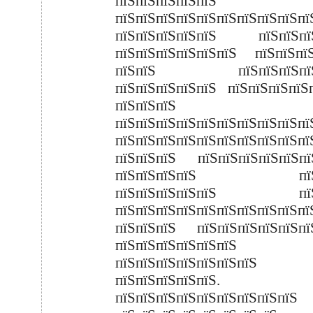
пїЅпїЅпїЅпїЅпїЅ
пїЅпїЅпїЅпїЅпїЅпїЅпїЅпїЅпїЅпї
пїЅпїЅпїЅпїЅпїЅ пїЅпїЅпїЅ
пїЅпїЅпїЅпїЅпїЅпїЅ пїЅпїЅпїЅ
пїЅпїЅ пїЅпїЅпїЅпїЅп
пїЅпїЅпїЅпїЅпїЅ пїЅпїЅпїЅпїЅ
пїЅпїЅпїЅ
пїЅпїЅпїЅпїЅпїЅпїЅпїЅпїЅпїЅпї
пїЅпїЅпїЅпїЅпїЅпїЅпїЅпїЅпїЅпї
пїЅпїЅпїЅ пїЅпїЅпїЅпїЅпїЅпї
пїЅпїЅпїЅпїЅ пїЅп
пїЅпїЅпїЅпїЅпїЅ пїЅп
пїЅпїЅпїЅпїЅпїЅпїЅпїЅпїЅпїЅпї
пїЅпїЅпїЅ пїЅпїЅпїЅпїЅпїЅ
пїЅпїЅпїЅпїЅпїЅпїЅ
пїЅпїЅпїЅпїЅпїЅпїЅпїЅ
пїЅпїЅпїЅпїЅпїЅ.
пїЅпїЅпїЅпїЅпїЅпїЅпїЅпїЅпїЅ