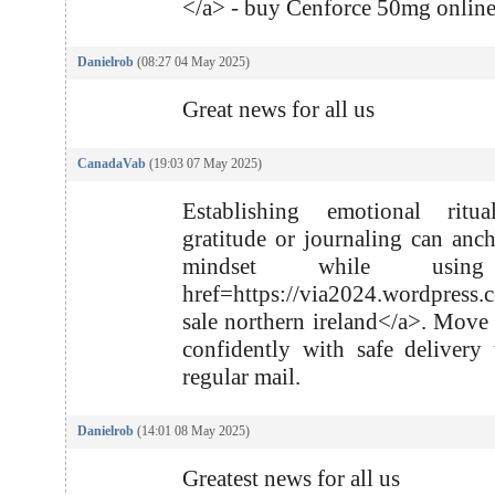
</a> - buy Cenforce 50mg onlin
Danielrob
(08:27 04 May 2025)
Great news for all us
CanadaVab
(19:03 07 May 2025)
Establishing emotional ritua
gratitude or journaling can anc
mindset while usi
href=https://via2024.wordpress.
sale northern ireland</a>. Move
confidently with safe delivery
regular mail.
Danielrob
(14:01 08 May 2025)
Greatest news for all us