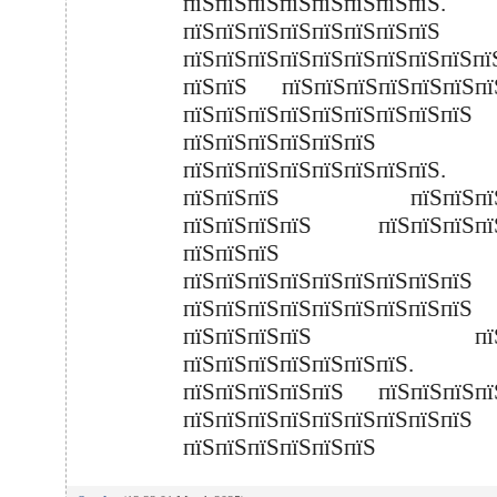
пїЅпїЅпїЅпїЅпїЅпїЅпїЅпїЅ.
пїЅпїЅпїЅпїЅпїЅпїЅпїЅпїЅ
пїЅпїЅпїЅпїЅпїЅпїЅпїЅпїЅпїЅпї
пїЅпїЅ пїЅпїЅпїЅпїЅпїЅпїЅпї
пїЅпїЅпїЅпїЅпїЅпїЅпїЅпїЅпїЅ
пїЅпїЅпїЅпїЅпїЅпїЅ
пїЅпїЅпїЅпїЅпїЅпїЅпїЅпїЅ.
пїЅпїЅпїЅ пїЅпїЅпїЅп
пїЅпїЅпїЅпїЅ пїЅпїЅпїЅпїЅ
пїЅпїЅпїЅ
пїЅпїЅпїЅпїЅпїЅпїЅпїЅпїЅпїЅ
пїЅпїЅпїЅпїЅпїЅпїЅпїЅпїЅпїЅ
пїЅпїЅпїЅпїЅ пїЅп
пїЅпїЅпїЅпїЅпїЅпїЅпїЅ.
пїЅпїЅпїЅпїЅпїЅ пїЅпїЅпїЅпї
пїЅпїЅпїЅпїЅпїЅпїЅпїЅпїЅпїЅ
пїЅпїЅпїЅпїЅпїЅпїЅ