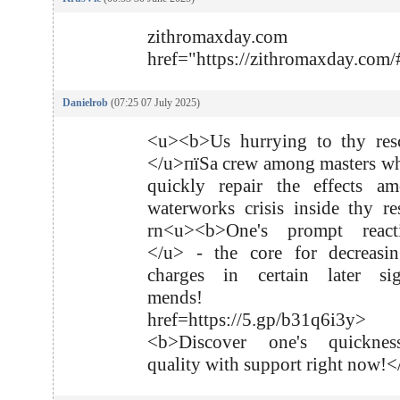
zithromaxday.co
href="https://zithromaxday.com
Danielrob
(07:25 07 July 2025)
<u><b>Us hurrying to thy res
</u>пїЅa crew among masters w
quickly repair the effects a
waterworks crisis inside thy re
rn<u><b>One's prompt react
</u> - the core for decreasin
charges in certain later sign
mends! r
href=https://5.gp/b31q6i3y>
<b>Discover one's quickne
quality with support right now!