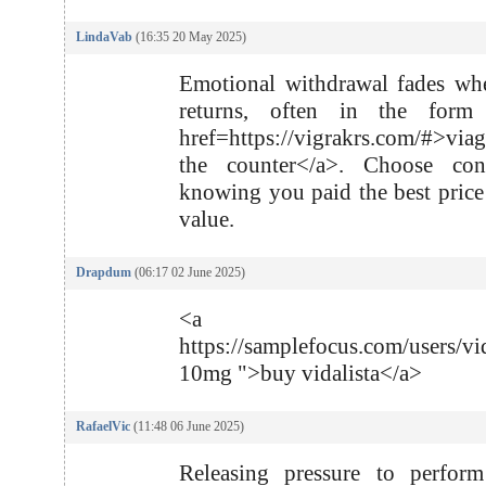
LindaVab
(16:35 20 May 2025)
Emotional withdrawal fades wh
returns, often in the for
href=https://vigrakrs.com/#>via
the counter</a>. Choose conf
knowing you paid the best price 
value.
Drapdum
(06:17 02 June 2025)
<a href
https://samplefocus.com/users/vid
10mg ">buy vidalista</a>
RafaelVic
(11:48 06 June 2025)
Releasing pressure to perform