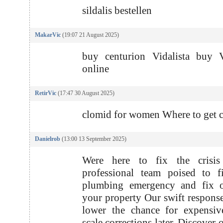
sildalis bestellen
MakarVic
(19:07 21 August 2025)
buy centurion Vidalista buy V
online
RetirVic
(17:47 30 August 2025)
clomid for women Where to get 
Danielrob
(13:00 13 September 2025)
Were here to fix the crisi
professional team poised to f
plumbing emergency and fix o
your property Our swift response
lower the chance for expensiv
scale corrections later. Discover 