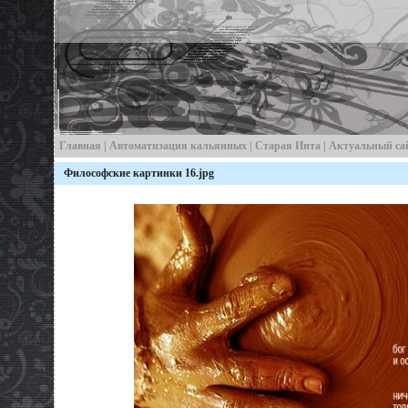
Главная
|
Автоматизация кальянных
|
Старая Инта
| Актуальный са
Философские картинки 16.jpg