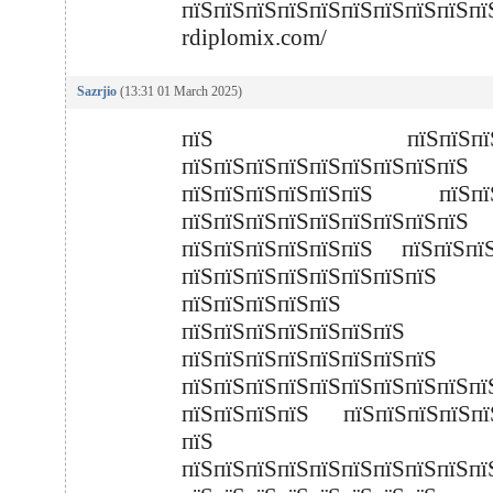
пїЅпїЅпїЅпїЅпїЅпїЅпїЅпїЅпїЅпї
rdiplomix.com/
Sazrjio
(13:31 01 March 2025)
пїЅ пїЅпїЅпїЅпї
пїЅпїЅпїЅпїЅпїЅпїЅпїЅпїЅпїЅ
пїЅпїЅпїЅпїЅпїЅпїЅ пїЅпїЅ
пїЅпїЅпїЅпїЅпїЅпїЅпїЅпїЅпїЅ
пїЅпїЅпїЅпїЅпїЅпїЅ пїЅпїЅпїЅ
пїЅпїЅпїЅпїЅпїЅпїЅпїЅпїЅ
пїЅпїЅпїЅпїЅпїЅ
пїЅпїЅпїЅпїЅпїЅпїЅпїЅ 
пїЅпїЅпїЅпїЅпїЅпїЅпїЅпїЅ
пїЅпїЅпїЅпїЅпїЅпїЅпїЅпїЅпїЅпї
пїЅпїЅпїЅпїЅ пїЅпїЅпїЅпїЅпї
пїЅ
пїЅпїЅпїЅпїЅпїЅпїЅпїЅпїЅпїЅпї