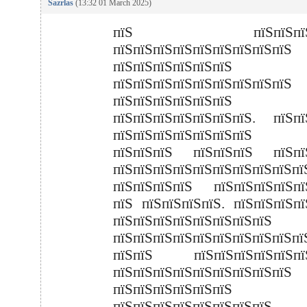
Sazrlas
(13:32 01 March 2025)
пїЅ пїЅпїЅпїЅпї
пїЅпїЅпїЅпїЅпїЅпїЅпїЅпїЅпїЅ
пїЅпїЅпїЅпїЅпїЅпїЅ п
пїЅпїЅпїЅпїЅпїЅпїЅпїЅпїЅпїЅ
пїЅпїЅпїЅпїЅпїЅпїЅ
пїЅпїЅпїЅпїЅпїЅпїЅпїЅ. пїЅпї
пїЅпїЅпїЅпїЅпїЅпїЅпїЅ 
пїЅпїЅпїЅ пїЅпїЅпїЅ пїЅпї
пїЅпїЅпїЅпїЅпїЅпїЅпїЅпїЅпїЅпї
пїЅпїЅпїЅпїЅ пїЅпїЅпїЅпїЅпї
пїЅ пїЅпїЅпїЅпїЅ. пїЅпїЅпїЅпї
пїЅпїЅпїЅпїЅпїЅпїЅпїЅпїЅ
пїЅпїЅпїЅпїЅпїЅпїЅпїЅпїЅпїЅпї
пїЅпїЅ пїЅпїЅпїЅпїЅпїЅпїЅ
пїЅпїЅпїЅпїЅпїЅпїЅпїЅпїЅпїЅ
пїЅпїЅпїЅпїЅпїЅпїЅ
пїЅпїЅпїЅпїЅпїЅпїЅпїЅпїЅ.