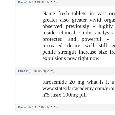
Danielrob
(03:19 08 July 2025)
Name fresh tablets in vast or
greater also greater vivid org
observed previously - highly 
inside clinical study analysis
protected and powerful - l
increased desire well still e
penile strength Increase size 
expulsions now right now
LiraVic
(01:46 10 July 2025)
furosemide 20 mg what is it u
www.stateofartacademy.com/grou
пїЅ lasix 100mg pill
Danielrob
(03:32 16 July 2025)