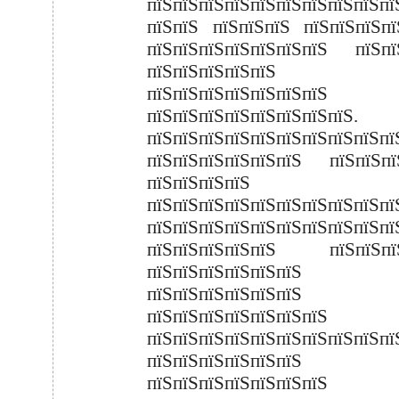
пїЅпїЅпїЅпїЅпїЅпїЅпїЅпїЅпїЅпї
пїЅпїЅ пїЅпїЅпїЅ пїЅпїЅпїЅпї
пїЅпїЅпїЅпїЅпїЅпїЅпїЅ пїЅпї
пїЅпїЅпїЅпїЅпїЅ
пїЅпїЅпїЅпїЅпїЅпїЅпїЅ
пїЅпїЅпїЅпїЅпїЅпїЅпїЅпїЅ.
пїЅпїЅпїЅпїЅпїЅпїЅпїЅпїЅпїЅпї
пїЅпїЅпїЅпїЅпїЅпїЅ пїЅпїЅпї
пїЅпїЅпїЅпїЅ
пїЅпїЅпїЅпїЅпїЅпїЅпїЅпїЅпїЅпї
пїЅпїЅпїЅпїЅпїЅпїЅпїЅпїЅпїЅпї
пїЅпїЅпїЅпїЅпїЅ пїЅпїЅпїЅ
пїЅпїЅпїЅпїЅпїЅпїЅ
пїЅпїЅпїЅпїЅпїЅпїЅ
пїЅпїЅпїЅпїЅпїЅпїЅпїЅ 
пїЅпїЅпїЅпїЅпїЅпїЅпїЅпїЅпїЅпї
пїЅпїЅпїЅпїЅпїЅпї
пїЅпїЅпїЅпїЅпїЅпїЅпїЅ