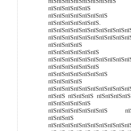
пїЅпїЅпїЅпїЅпїЅпїЅпїЅпїЅ
пїЅпїЅпїЅпїЅпїЅ
пїЅпїЅпїЅпїЅпїЅпїЅпї
пїЅпїЅпїЅпїЅпїЅпїЅ. п
пїЅпїЅпїЅпїЅпїЅпїЅпїЅпїЅпїЅпї
пїЅпїЅпїЅпїЅпїЅпїЅпїЅпїЅпїЅпї
пїЅпїЅпїЅпїЅ пї
пїЅпїЅпїЅпїЅпїЅпїЅ
пїЅпїЅпїЅпїЅпїЅпїЅпїЅпїЅпїЅпї
пїЅпїЅпїЅпїЅпїЅпїЅ
пїЅпїЅпїЅпїЅпїЅпїЅпї
пїЅпїЅпїЅпїЅ
пїЅпїЅпїЅпїЅпїЅпїЅпїЅпїЅпїЅпї
пїЅпїЅ пїЅпїЅпїЅ пїЅпїЅпїЅпїЅ
пїЅпїЅпїЅпїЅпїЅ
пїЅпїЅпїЅпїЅпїЅпїЅпїЅ пїЅ
пїЅпїЅпїЅ
пїЅпїЅпїЅпїЅпїЅпїЅпїЅпїЅпїЅпї