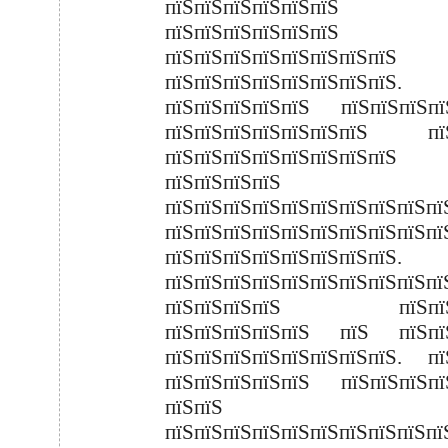
пїЅпїЅпїЅпїЅпїЅпїЅ
пїЅпїЅпїЅпїЅпїЅпїЅ
пїЅпїЅпїЅпїЅпїЅпїЅпїЅпїЅ
пїЅпїЅпїЅпїЅпїЅпїЅпїЅпїЅ.
пїЅпїЅпїЅпїЅпїЅ пїЅпїЅпїЅпї
пїЅпїЅпїЅпїЅпїЅпїЅпїЅ пїЅ
пїЅпїЅпїЅпїЅпїЅпїЅпїЅпїЅ
пїЅпїЅпїЅпїЅ
пїЅпїЅпїЅпїЅпїЅпїЅпїЅпїЅпїЅпї
пїЅпїЅпїЅпїЅпїЅпїЅпїЅпїЅпїЅпї
пїЅпїЅпїЅпїЅпїЅпїЅпїЅпїЅ.
пїЅпїЅпїЅпїЅпїЅпїЅпїЅпїЅпїЅпї
пїЅпїЅпїЅпїЅ пїЅпїЅп
пїЅпїЅпїЅпїЅпїЅ пїЅ пїЅпї
пїЅпїЅпїЅпїЅпїЅпїЅпїЅпїЅ. пї
пїЅпїЅпїЅпїЅпїЅ пїЅпїЅпїЅпї
пїЅпїЅ
пїЅпїЅпїЅпїЅпїЅпїЅпїЅпїЅпїЅпї