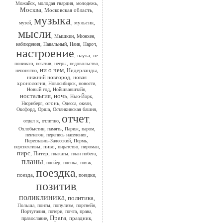
,
,
,
Можайск
молодая гвардия
молодежь
Москва
,
Московская область
,
музыка
,
,
мультик
,
музей
мысли
,
,
,
Мышкин
Мюнхен
,
,
,
,
наблюдения
Навальный
Наив
Нароч
настроение
,
наука
,
не
,
,
,
,
понимаю
негатив
негры
недовольство
ни о чем
,
,
Нидерланды
,
непонятно
нижний новгород
,
новая
хронология
,
,
,
Новосибирск
новости
,
,
Новый год
Нойшванштайн
ностальгия
ночь
,
,
,
Нью-Йорк
,
огонь
,
,
,
Нюрнберг
Одесса
океан
,
,
,
Оксфорд
Орша
Останкинская башня
отчет
,
,
,
отдел к
отлично
,
,
,
,
Охлобыстин
память
Париж
паром
,
,
пентагон
перепись населения
,
,
Переславль-Залесский
Пермь
,
пиво
,
,
,
перспективы
пиратство
пироман
пирс
,
Питер
,
,
,
плакаты
план побега
планы
,
,
,
,
плейер
пленка
пляж
поездка
поезда
,
,
,
поездки
позитив
,
поликлиника
политика
,
,
,
,
,
,
Польша
понты
популизм
портвейн
,
,
,
,
Португалия
потери
почта
права
Прага
,
,
праздник
,
православие