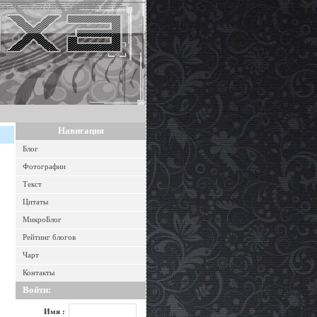
Навигация
Блог
Фотографии
Текст
Цитаты
МикроБлог
Рейтинг блогов
Чарт
Контакты
Войти:
Имя :