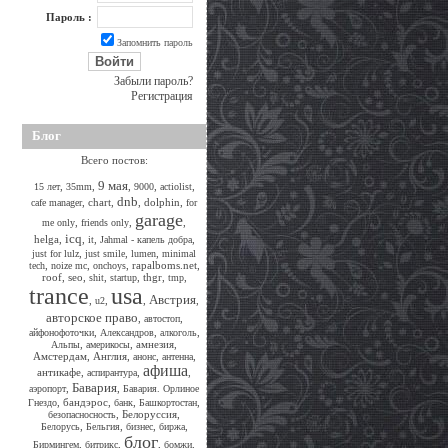
Пароль :
Запомнить пароль
Забыли пароль?
Регистрация
Блог
Всего постов:
9 мая
,
,
,
,
,
15 лет
35mm
9000
actiolist
dnb
,
chart
,
,
dolphin
,
cafe manager
for
garage
,
,
,
me only
friends only
icq
helga
,
,
,
,
it
Jahmal - капель добра
,
,
,
just for lulz
just smile
lumen
minimal
,
,
,
rapalboms.net
,
tech
noize mc
onchoys
roof
,
seo
,
,
,
thgr
,
,
shit
startup
tmp
trance
usa
Австрия
,
,
,
,
u2
авторское право
,
,
автостоп
,
,
,
айфонофоточки
Александров
алкоголь
,
,
амнезия
,
Альпы
америкосы
Амстердам
,
Англия
,
,
,
анонс
антенна
афиша
антикафе
,
,
,
аспирантура
Бавария
,
,
аэропорт
Бавария. Орлиное
,
бандэрос
,
,
,
Гнездо
банк
Башкортостан
,
Белоруссия
,
безопасносность
,
,
,
,
Белорусь
Бельгия
бизнес
биржа
блог
,
,
,
,
Бирмингем
битрикс
бомжи