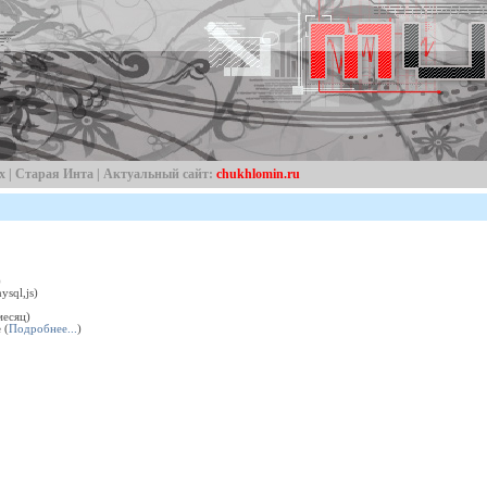
х
|
Старая Инта
| Актуальный сайт:
chukhlomin.ru
)
sql,js)
месяц)
e
(
Подробнее...
)