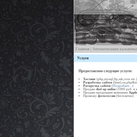
Главная
|
Автоматизация кальянны
Услуги
Предоставляю следущие услуги:
Хостинг
(php,mysql,ftp,ssh,cron etc.
Разработка сайтов
(html,css,php&my
Раскрутка сайтов
(
Подробнее...
)
Продаю
dial-up unlim
(1000 руб. в 
Продаю продукцию компании
Appl
Провожу
фотосессии
(бесплатно)