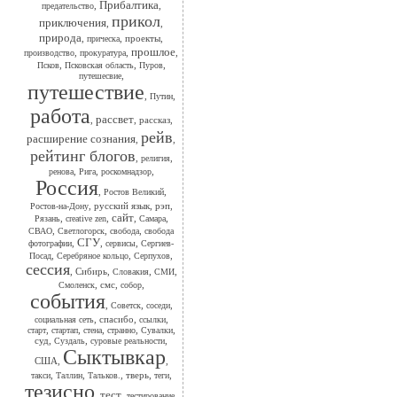
Прибалтика
,
,
предательство
прикол
приключения
,
,
природа
,
,
проекты
,
прическа
прошлое
,
,
,
производство
прокуратура
,
,
,
Псков
Псковская область
Пуров
,
путешесвие
путешествие
,
,
Путин
работа
рассвет
,
,
рассказ
,
рейв
расширение сознания
,
,
рейтинг блогов
,
,
религия
,
,
,
ренова
Рига
роскомнадзор
Россия
,
,
Ростов Великий
,
русский язык
,
рэп
,
Ростов-на-Дону
сайт
,
,
,
,
Рязань
сreative zen
Самара
,
,
,
СВАО
Светлогорск
свобода
свобода
СГУ
,
,
,
фотографии
сервисы
Сергиев-
,
,
,
Посад
Серебряное кольцо
Серпухов
сессия
,
Сибирь
,
,
,
Словакия
СМИ
,
смс
,
,
Смоленск
собор
события
,
,
,
Советск
соседи
,
спасибо
,
,
социальная сеть
ссылки
,
,
,
,
,
старт
стартап
стена
странно
Сувалки
суд
,
,
,
Суздаль
суровые реальности
Сыктывкар
США
,
,
,
,
,
тверь
,
,
такси
Таллин
Тальков.
теги
тезисно
тест
,
,
,
тестирование