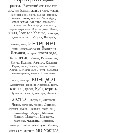
единая
,
россия
,
Екатеринбург
,
,
Ельблонг
животные
жж
,
,
,
жизнь
,
жж-френды
,
,
завод
,
,
жириновский
жопа
заговор
,
закат
,
законы
,
,
загоны
Зальцбург
,
замок
,
заречье
,
,
замки
зарисовки
заявление
,
,
,
Звенигород
здоровье
,
,
,
здравоохранение
Зеленоградск
Зенит
Золотое Кольцо
,
,
зоопарк
,
ЗоЗПП
,
,
Изборск
,
,
идеи
идиоты
Империя
интернет
,
,
,
инвайт
инта
,
,
Ирландия
,
Инты
информатизация
Испания
итоги года
,
,
,
история
каzантип
,
,
,
Казань
Калининград
,
,
Кампус
,
Калуга
Калязин
Карловы
,
,
,
,
,
Вары
каста
Каунас
Кельн
Киев
,
,
кое о чем
,
,
Киров
кирпичи
Коломна
,
,
,
командировка
комета
Коми
конец
концерт
,
,
,
эпохи
конкурс
,
,
,
котэ
,
Копенгаген
коровки
Кострома
креатив
Куба
курить
,
,
,
,
кризис
,
,
,
Куршская коса
Кутна Гора
Латвия
лето
,
,
,
Ливерпуль
Лиссабон
Литва
,
,
,
Лондон
,
личинка
личное
люди
,
,
,
,
,
Луганск
лужи
Лужники
любэ
,
,
Майами
,
Люксембург
Мадрид
,
,
,
Мальмё
Манхеттен
Манчестер
машина
,
,
,
Матанзас
медицина
милиция
,
,
,
Минск
,
мемуары
метро
мобила
МО
,
митинг
,
,
,
Мисс СГУ