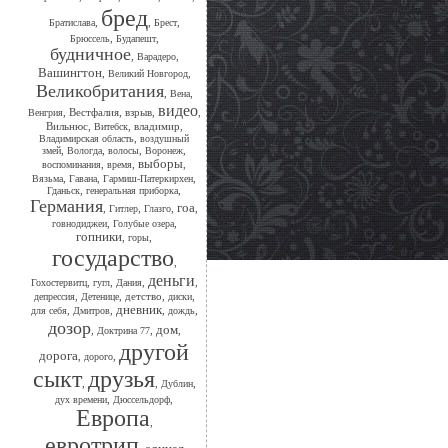
бред
,
,
,
Братислава
Брест
,
,
Брюссель
Будапешт
будничное
,
,
Варадеро
Вашингтон
,
,
Великий Новгород
Великобритания
,
,
Вена
видео
,
Вестфалия
,
взрыв
,
,
Венгрия
Вильнюс
,
,
владимир
,
Витебск
,
Владимирская область
воздушный
,
,
,
,
змей
Вологда
волосы
Воронеж
выборы
,
,
,
воспоминания
время
,
,
,
Вязьма
Гавана
Гармиш-Патеркирхен
,
,
Гданьск
генеральная приборка
Германия
гоа
,
,
,
,
Гитлер
Глазго
,
,
говнодиджеи
Голубые озера
гопники
,
,
горы
государство
,
деньги
,
,
,
,
Гохостервитц
гугл
Дания
,
,
детство
,
,
депрессия
Детенице
диски
дневник
,
,
,
,
для себя
Дмитров
дождь
дозор
дом
,
,
,
Доктрина 77
другой
дорога
,
,
дорого
сыкт
друзья
,
,
,
Дублин
,
,
дух времени
Дюссельдорф
Европа
,
евротрип