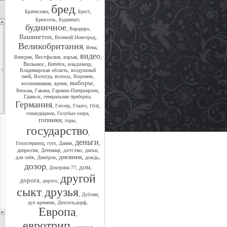
бред
,
,
,
Братислава
Брест
,
,
Брюссель
Будапешт
будничное
,
,
Варадеро
Вашингтон
,
,
Великий Новгород
Великобритания
,
,
Вена
видео
,
Вестфалия
,
взрыв
,
,
Венгрия
Вильнюс
,
,
владимир
,
Витебск
,
Владимирская область
воздушный
,
,
,
,
змей
Вологда
волосы
Воронеж
выборы
,
,
,
воспоминания
время
,
,
,
Вязьма
Гавана
Гармиш-Патеркирхен
,
,
Гданьск
генеральная приборка
Германия
гоа
,
,
,
,
Гитлер
Глазго
,
,
говнодиджеи
Голубые озера
гопники
,
,
горы
государство
,
деньги
,
,
,
,
Гохостервитц
гугл
Дания
,
,
детство
,
,
депрессия
Детенице
диски
дневник
,
,
,
,
для себя
Дмитров
дождь
дозор
дом
,
,
,
Доктрина 77
другой
дорога
,
,
дорого
сыкт
друзья
,
,
,
Дублин
,
,
дух времени
Дюссельдорф
Европа
,
евротрип