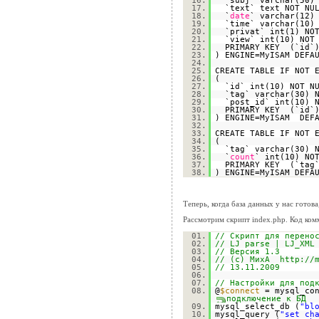
16.
`subj` varchar(50
17.
`text` text NOT NU
18.
`
date
` varchar(12)
19.
`time` varchar(10)
20.
`privat` int(1) NO
21.
`view` int(10) NOT
22.
PRIMARY KEY (`id`
23.
) ENGINE=MyISAM DEFA
24.
25.
CREATE TABLE IF NOT 
26.
(
27.
`id` int(10) NOT N
28.
`tag` varchar(30) 
29.
`post_id` int(10) 
30.
PRIMARY KEY (`id`
31.
) ENGINE=MyISAM DEFA
32.
33.
CREATE TABLE IF NOT 
34.
(
35.
`tag` varchar(30) 
36.
`
count
` int(10) NO
37.
PRIMARY KEY (`tag
38.
) ENGINE=MyISAM DEFA
Теперь, когда база данных у нас готов
Рассмотрим скрипт index.php. Код ком
01.
// Скрипт для перено
02.
// LJ parse | LJ_XML
03.
// Версия 1.3
04.
// (c) МихА
http://
05.
// 13.11.2009
06.
07.
// Настройки для под
08.
@
$connect
= mysql_co
подключение к БД
09.
mysql_select_db (
"bl
10.
mysql_query (
"set ch