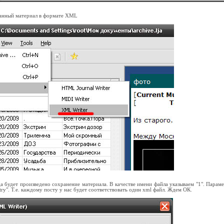
чанный материал в формате XML
 будет произведено сохранение материала. В качестве имени файла указываем "1". Парам
ntry". Т.е. каждому посту у нас будет соответствовать один xml файл. Ждем ОК.