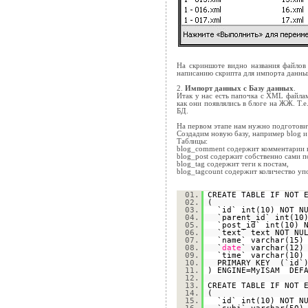
На скриншоте видно названия файло
написанию скрипта для импорта данны
2.
Импорт данных с Базу данных
.
Итак у нас есть папочка с XML файла
как они появлялись в блоге на ЖЖ. Т.е
БД.
На первом этапе нам нужно подготови
Создадим новую базу, например blog и
Таблицы:
blog_comment содержит комментарии к
blog_post содержит собственно сами п
blog_tag содержит теги к постам,
blog_tagcount содержит количество упо
01.
CREATE TABLE IF NOT 
02.
(
03.
`id` int(10) NOT N
04.
`parent_id` int(10
05.
`post_id` int(10) 
06.
`text` text NOT NU
07.
`name` varchar(15)
08.
`
date
` varchar(12)
09.
`time` varchar(10)
10.
PRIMARY KEY (`id`
11.
) ENGINE=MyISAM DEFA
12.
13.
CREATE TABLE IF NOT 
14.
(
15.
`id` int(10) NOT N