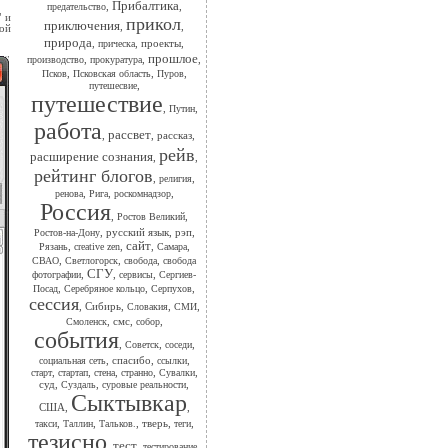
Прибалтика
,
,
предательство
" и
прикол
приключения
,
,
ной
природа
,
,
проекты
,
прическа
прошлое
,
,
,
производство
прокуратура
,
,
,
Псков
Псковская область
Пуров
,
путешесвие
путешествие
,
,
Путин
работа
рассвет
,
,
рассказ
,
рейв
расширение сознания
,
,
рейтинг блогов
,
,
религия
,
,
,
ренова
Рига
роскомнадзор
Россия
,
,
Ростов Великий
,
русский язык
,
рэп
,
Ростов-на-Дону
сайт
,
,
,
,
Рязань
сreative zen
Самара
,
,
,
СВАО
Светлогорск
свобода
свобода
СГУ
,
,
,
фотографии
сервисы
Сергиев-
,
,
,
Посад
Серебряное кольцо
Серпухов
сессия
,
Сибирь
,
,
,
Словакия
СМИ
,
смс
,
,
Смоленск
собор
события
,
,
,
Советск
соседи
,
спасибо
,
,
социальная сеть
ссылки
,
,
,
,
,
старт
стартап
стена
странно
Сувалки
суд
,
,
,
Суздаль
суровые реальности
Сыктывкар
США
,
,
,
,
,
тверь
,
,
такси
Таллин
Тальков.
теги
тезисно
тест
,
,
,
тестирование