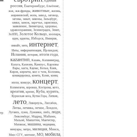
единая
,
россия
,
Екатеринбург
,
,
Ельблонг
животные
жж
,
,
,
жизнь
,
жж-френды
,
,
завод
,
,
жириновский
жопа
заговор
,
закат
,
законы
,
,
загоны
Зальцбург
,
замок
,
заречье
,
,
замки
зарисовки
заявление
,
,
,
Звенигород
здоровье
,
,
,
здравоохранение
Зеленоградск
Зенит
Золотое Кольцо
,
,
зоопарк
,
ЗоЗПП
,
,
Изборск
,
,
идеи
идиоты
Империя
интернет
,
,
,
инвайт
инта
,
,
Ирландия
,
Инты
информатизация
Испания
итоги года
,
,
,
история
каzантип
,
,
,
Казань
Калининград
,
,
Кампус
,
Калуга
Калязин
Карловы
,
,
,
,
,
Вары
каста
Каунас
Кельн
Киев
,
,
кое о чем
,
,
Киров
кирпичи
Коломна
,
,
,
командировка
комета
Коми
конец
концерт
,
,
,
эпохи
конкурс
,
,
,
котэ
,
Копенгаген
коровки
Кострома
креатив
Куба
курить
,
,
,
,
кризис
,
,
,
Куршская коса
Кутна Гора
Латвия
лето
,
,
,
Ливерпуль
Лиссабон
Литва
,
,
,
Лондон
,
личинка
личное
люди
,
,
,
,
,
Луганск
лужи
Лужники
любэ
етр
,
,
Майами
,
Люксембург
Мадрид
,
,
,
Мальмё
Манхеттен
Манчестер
машина
,
,
,
Матанзас
медицина
милиция
,
,
,
Минск
,
мемуары
метро
мобила
МО
,
митинг
,
,
,
Мисс СГУ