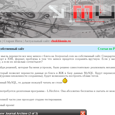
х
|
Старая Инта
| Актуальный сайт:
chukhlomin.ru
 собственный сайт
Статьи по 
 мысль перенести все мои записи c блога на livejournal.com на собственный сайт. Стандарт
орт в XML формат, проблема в том что записи придется сохранять вручную. Если у вас
, а если их несколько сотен/тысяч?
айдя решений, которые бы меня устроили, было решено самостоятельно реализовать механ
оторый позволит перенести данные из блога в ЖЖ в базу данных MySQL. Будут перенесе
и(уровни вложенности сохранены), будет возможность построить облако тегов.
 данный MySQL, то дальше пожалуй читать не стоит
м потребуется десктопная программа - LJArchive. Она абсолютно бесплатна и скачать ее мо
топной части уже проходит стадию тестирования.
овый проект