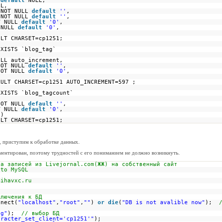
)
default
NULL,
LL,
 NOT NULL
default
''
,
 NOT NULL
default
''
,
T NULL
default
'0'
,
 NULL
default
'0'
,
)
ULT CHARSET=cp1251;
EXISTS `blog_tag`
ULL auto_increment,
NOT NULL
default
''
,
NOT NULL
default
'0'
,
)
ULT CHARSET=cp1251 AUTO_INCREMENT=597 ;
EXISTS `blog_tagcount`
NOT NULL
default
''
,
T NULL
default
'0'
,
`)
ULT CHARSET=cp1251;
а, приступим к обработке данных.
ментирован, поэтому трудностей с его пониманием не должно возникнуть.
са записей из Livejornal.com(ЖЖ) на собственный сайт
 to MySQL
mihavxc.ru
ключения к БД
nnect(
"localhost"
,
"root"
,
""
)
or
die
(
"DB is not avalible now"
);
og"
);
// выбор БД
aracter_set_client='cp1251'"
);