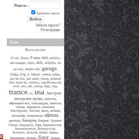
Пароль :
Запомнить пароль
Забыли пароль?
Регистрация
Блог
Всего постов:
9 мая
,
,
,
,
,
15 лет
35mm
9000
actiolist
dnb
,
chart
,
,
dolphin
,
cafe manager
for
garage
,
,
,
me only
friends only
icq
helga
,
,
,
,
it
Jahmal - капель добра
,
,
,
just for lulz
just smile
lumen
minimal
,
,
,
rapalboms.net
,
tech
noize mc
onchoys
roof
,
seo
,
,
,
thgr
,
,
shit
startup
tmp
trance
usa
Австрия
,
,
,
,
u2
авторское право
,
,
автостоп
,
,
,
айфонофоточки
Александров
алкоголь
,
,
амнезия
,
Альпы
америкосы
Амстердам
,
Англия
,
,
,
анонс
антенна
афиша
антикафе
,
,
,
аспирантура
Бавария
,
,
аэропорт
Бавария. Орлиное
,
бандэрос
,
,
,
Гнездо
банк
Башкортостан
,
Белоруссия
,
безопасносность
,
,
,
,
Белорусь
Бельгия
бизнес
биржа
блог
,
,
,
,
Бирмингем
битрикс
бомжи