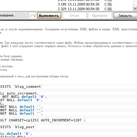
в до и после переименования. Сохранив полученные XML файлы в папку XML приступим
х.
ми. Где каждому посту соответствует один файл. Файлы пронумерованы в соответствии с 
. файл 1.xml содержит самую первую запись. Осталось только обработать данные и записат
ть базу данных.
 новые таблицы.
 постам,
осты,
минаний о теге, для построения облака тегов.
EXISTS `blog_comment`
ULL auto_increment,
) NOT NULL
default
'0'
,
NOT NULL
default
'0'
,
LL,
 NOT NULL
default
''
,
 NOT NULL
default
''
,
 NOT NULL
default
''
,
)
ULT CHARSET=cp1251 AUTO_INCREMENT=1207 ;
EXISTS `blog_post`
ULL
default
'0'
,