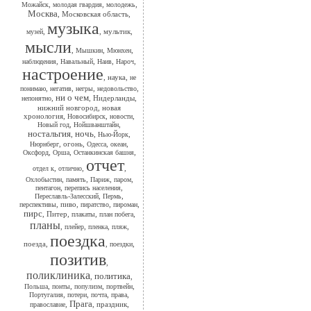
,
,
,
Можайск
молодая гвардия
молодежь
Москва
,
Московская область
,
музыка
,
,
мультик
,
музей
мысли
,
,
,
Мышкин
Мюнхен
,
,
,
,
наблюдения
Навальный
Наив
Нароч
настроение
,
наука
,
не
,
,
,
,
понимаю
негатив
негры
недовольство
ни о чем
,
,
Нидерланды
,
непонятно
нижний новгород
,
новая
хронология
,
,
,
Новосибирск
новости
,
,
Новый год
Нойшванштайн
ностальгия
ночь
,
,
,
Нью-Йорк
,
огонь
,
,
,
Нюрнберг
Одесса
океан
,
,
,
Оксфорд
Орша
Останкинская башня
отчет
,
,
,
отдел к
отлично
,
,
,
,
Охлобыстин
память
Париж
паром
,
,
пентагон
перепись населения
,
,
Переславль-Залесский
Пермь
,
пиво
,
,
,
перспективы
пиратство
пироман
пирс
,
Питер
,
,
,
плакаты
план побега
планы
,
,
,
,
плейер
пленка
пляж
поездка
поезда
,
,
,
поездки
позитив
,
поликлиника
политика
,
,
,
,
,
,
Польша
понты
популизм
портвейн
,
,
,
,
Португалия
потери
почта
права
Прага
,
,
праздник
,
православие