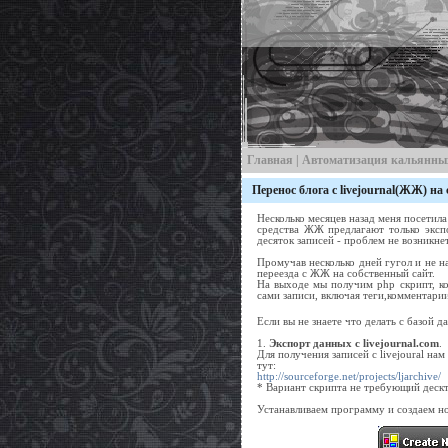
Главная
|
Автоматизация кальянны
Перенос блога с livejournal(ЖЖ) на
Несколько месяцев назад меня посетила
средства ЖЖ предлагают только эксп
десяток записей - проблем не возникнет
Промучав несколько дней гугол и не н
переезда с ЖЖ на собственный сайт.
На выходе мы получим php скрипт, к
сами записи, включая теги,комментари
Если вы не знаете что делать с базой
1.
Экспорт данных с livejournal.com
.
Для получения записей с livejoural на
тут:
http://sourceforge.net/projects/ljarchive/
* Вариант скрипта не требующий деск
Устанавливаем программу и создаем н