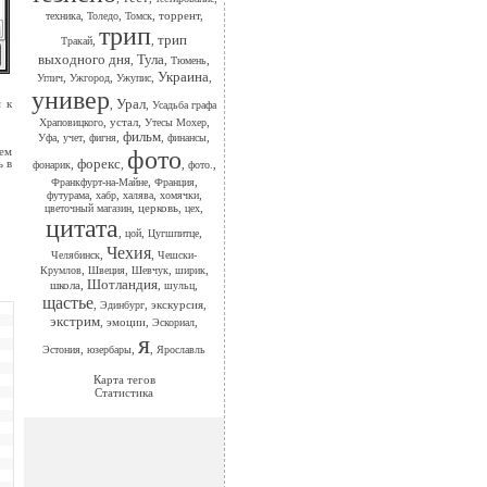
,
,
,
торрент
,
техника
Толедо
Томск
трип
трип
,
,
Тракай
выходного дня
Тула
,
,
,
Тюмень
Украина
,
,
,
,
Углич
Ужгород
Ужупис
универ
Урал
 к
,
,
Усадьба графа
,
устал
,
,
Храповицкого
Утесы Мохер
фильм
,
,
,
,
,
Уфа
учет
фигня
финансы
тем
фото
форекс
ь в
,
,
,
,
фонарик
фото.
,
,
Франкфурт-на-Майне
Франция
,
,
,
,
футурама
хабр
халява
хомячки
,
церковь
,
,
цветочный магазин
цех
цитата
,
,
,
цой
Цугшпитце
Чехия
,
,
Челябинск
Чешски-
,
,
,
,
Крумлов
Швеция
Шевчук
ширик
Шотландия
школа
,
,
,
шульц
щастье
,
,
экскурсия
,
Эдинбург
экстрим
,
эмоции
,
,
Эскориал
я
,
,
,
Эстония
юзербары
Ярославль
Карта тегов
Статистика