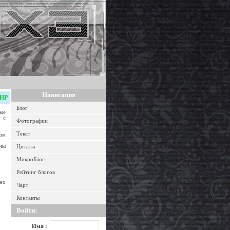
Навигация
PHP
Блог
ные
 с
Фотографии
Текст
изм
ны
Цитаты
МикроБлог
Рейтинг блогов
жно
Чарт
Контакты
Войти:
Имя :