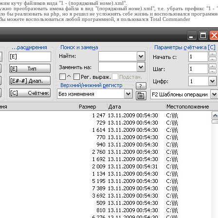
им кучу файликов вида "1 - (порядковый номе).xml".
жно преобразовать имена файла в вид "(порядковый номе).xml", т.е. убрать префикс "1 - 
о бы реализовать на php, но я решил не усложнять себе жизнь и воспользовался программ
Вы можете воспользоваться любой программной, я пользовался Total Commander