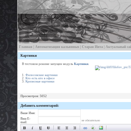
Главная
|
Автоматизация кальянных
|
Старая Инта
| Актуальный са
Картинки
В тестовом режиме запущен модуль
Картинки
.
1.
Филосовские картинки
2.
Кто есть кто в офисе
3.
Кризисные картинки
Просмотров: 5052
Добавить комментарий:
Ваше Имя:
Ваш E-
не обязательно
mail: