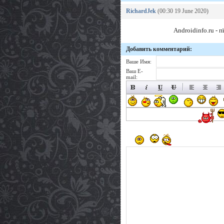
RichardJek
(00:30 19 June 2020)
Androidinfo.ru - 
Добавить комментарий:
Ваше Имя:
Ваш E-
mail: