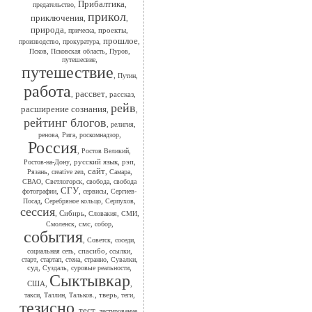
Прибалтика
,
,
предательство
прикол
приключения
,
,
природа
,
,
проекты
,
прическа
прошлое
,
,
,
производство
прокуратура
,
,
,
Псков
Псковская область
Пуров
,
путешесвие
путешествие
,
,
Путин
работа
рассвет
,
,
рассказ
,
рейв
расширение сознания
,
,
рейтинг блогов
,
,
религия
,
,
,
ренова
Рига
роскомнадзор
Россия
,
,
Ростов Великий
,
русский язык
,
рэп
,
Ростов-на-Дону
сайт
,
,
,
,
Рязань
сreative zen
Самара
,
,
,
СВАО
Светлогорск
свобода
свобода
СГУ
,
,
,
фотографии
сервисы
Сергиев-
,
,
,
Посад
Серебряное кольцо
Серпухов
сессия
,
Сибирь
,
,
,
Словакия
СМИ
,
смс
,
,
Смоленск
собор
события
,
,
,
Советск
соседи
,
спасибо
,
,
социальная сеть
ссылки
,
,
,
,
,
старт
стартап
стена
странно
Сувалки
суд
,
,
,
Суздаль
суровые реальности
Сыктывкар
США
,
,
,
,
,
тверь
,
,
такси
Таллин
Тальков.
теги
тезисно
тест
,
,
,
тестирование