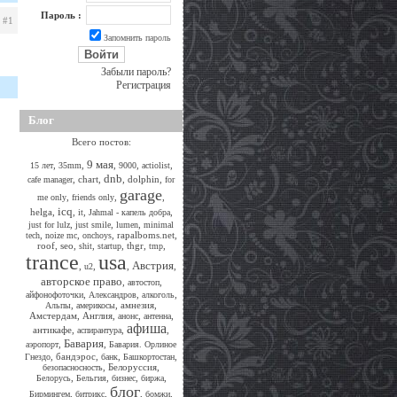
Пароль :
#1
Запомнить пароль
Забыли пароль?
Регистрация
Блог
Всего постов:
9 мая
,
,
,
,
,
15 лет
35mm
9000
actiolist
dnb
,
chart
,
,
dolphin
,
cafe manager
for
garage
,
,
,
me only
friends only
icq
helga
,
,
,
,
it
Jahmal - капель добра
,
,
,
just for lulz
just smile
lumen
minimal
,
,
,
rapalboms.net
,
tech
noize mc
onchoys
roof
,
seo
,
,
,
thgr
,
,
shit
startup
tmp
trance
usa
Австрия
,
,
,
,
u2
авторское право
,
,
автостоп
,
,
,
айфонофоточки
Александров
алкоголь
,
,
амнезия
,
Альпы
америкосы
Амстердам
,
Англия
,
,
,
анонс
антенна
афиша
антикафе
,
,
,
аспирантура
Бавария
,
,
аэропорт
Бавария. Орлиное
,
бандэрос
,
,
,
Гнездо
банк
Башкортостан
,
Белоруссия
,
безопасносность
,
,
,
,
Белорусь
Бельгия
бизнес
биржа
блог
,
,
,
,
Бирмингем
битрикс
бомжи