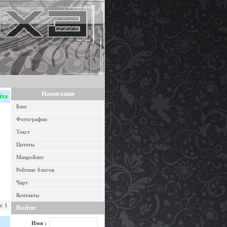
Навигация
йта
Блог
Фотографии
Текст
Цитаты
МикроБлог
Рейтинг блогов
Чарт
Контакты
: 1
Войти:
Имя :