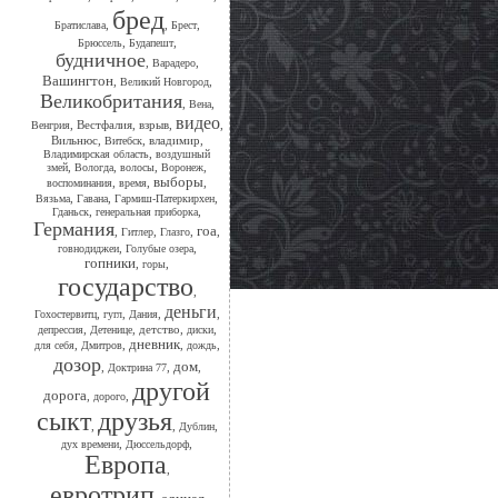
бред
,
,
,
Братислава
Брест
,
,
Брюссель
Будапешт
будничное
,
,
Варадеро
Вашингтон
,
,
Великий Новгород
Великобритания
,
,
Вена
видео
,
Вестфалия
,
взрыв
,
,
Венгрия
Вильнюс
,
,
владимир
,
Витебск
,
Владимирская область
воздушный
,
,
,
,
змей
Вологда
волосы
Воронеж
выборы
,
,
,
воспоминания
время
,
,
,
Вязьма
Гавана
Гармиш-Патеркирхен
,
,
Гданьск
генеральная приборка
Германия
гоа
,
,
,
,
Гитлер
Глазго
,
,
говнодиджеи
Голубые озера
гопники
,
,
горы
государство
,
деньги
,
,
,
,
Гохостервитц
гугл
Дания
,
,
детство
,
,
депрессия
Детенице
диски
дневник
,
,
,
,
для себя
Дмитров
дождь
дозор
дом
,
,
,
Доктрина 77
другой
дорога
,
,
дорого
сыкт
друзья
,
,
,
Дублин
,
,
дух времени
Дюссельдорф
Европа
,
евротрип