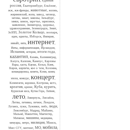
единая
,
россия
,
Екатеринбург
,
,
Ельблонг
животные
жж
,
,
,
жизнь
,
жж-френды
,
,
завод
,
,
жириновский
жопа
заговор
,
закат
,
законы
,
,
загоны
Зальцбург
,
замок
,
заречье
,
,
замки
зарисовки
заявление
,
,
,
Звенигород
здоровье
,
,
,
здравоохранение
Зеленоградск
Зенит
Золотое Кольцо
,
,
зоопарк
,
ЗоЗПП
,
,
Изборск
,
,
идеи
идиоты
Империя
интернет
,
,
,
инвайт
инта
,
,
Ирландия
,
Инты
информатизация
Испания
итоги года
,
,
,
история
каzантип
,
,
,
Казань
Калининград
,
,
Кампус
,
Калуга
Калязин
Карловы
,
,
,
,
,
Вары
каста
Каунас
Кельн
Киев
,
,
кое о чем
,
,
Киров
кирпичи
Коломна
,
,
,
командировка
комета
Коми
конец
концерт
,
,
,
эпохи
конкурс
,
,
,
котэ
,
Копенгаген
коровки
Кострома
креатив
Куба
курить
,
,
,
,
кризис
,
,
,
Куршская коса
Кутна Гора
Латвия
лето
,
,
,
Ливерпуль
Лиссабон
Литва
,
,
,
Лондон
,
личинка
личное
люди
,
,
,
,
,
Луганск
лужи
Лужники
любэ
,
,
Майами
,
Люксембург
Мадрид
,
,
,
Мальмё
Манхеттен
Манчестер
машина
,
,
,
Матанзас
медицина
милиция
,
,
,
Минск
,
мемуары
метро
мобила
МО
,
митинг
,
,
,
Мисс СГУ