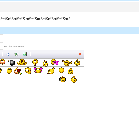
пїЅпїЅпїЅпїЅпїЅ пїЅпїЅпїЅпїЅпїЅпїЅпїЅпїЅ
не обязательно