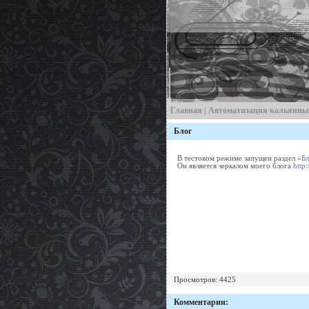
Главная
|
Автоматизация кальянны
Блог
В тестовом режиме запущен раздел «
Бл
Он является зеркалом моего блога
http
Просмотров: 4425
Комментарии: