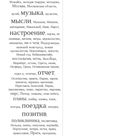
,
,
,
Можайск
молодая гвардия
молодежь
Москва
,
Московская область
,
музыка
,
,
мультик
,
музей
мысли
,
,
,
Мышкин
Мюнхен
,
,
,
,
наблюдения
Навальный
Наив
Нароч
настроение
,
наука
,
не
,
,
,
,
понимаю
негатив
негры
недовольство
ни о чем
,
,
Нидерланды
,
непонятно
нижний новгород
,
новая
хронология
,
,
,
Новосибирск
новости
,
,
Новый год
Нойшванштайн
ностальгия
ночь
,
,
,
Нью-Йорк
,
огонь
,
,
,
Нюрнберг
Одесса
океан
,
,
,
Оксфорд
Орша
Останкинская башня
отчет
,
,
,
отдел к
отлично
,
,
,
,
Охлобыстин
память
Париж
паром
,
,
пентагон
перепись населения
,
,
Переславль-Залесский
Пермь
,
пиво
,
,
,
перспективы
пиратство
пироман
пирс
,
Питер
,
,
,
плакаты
план побега
планы
,
,
,
,
плейер
пленка
пляж
поездка
поезда
,
,
,
поездки
позитив
,
поликлиника
политика
,
,
,
,
,
,
Польша
понты
популизм
портвейн
,
,
,
,
Португалия
потери
почта
права
Прага
,
,
праздник
,
православие