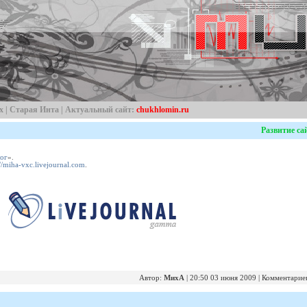
х
|
Старая Инта
| Актуальный сайт:
chukhlomin.ru
Развитие са
ог
».
://miha-vxc.livejournal.com
.
Автор:
МихА
| 20:50 03 июня 2009 | Комментариев